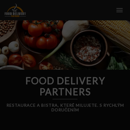
Skip
to
Togg
content
FOOD DELIVERY
PARTNERS
RESTAURACE A BISTRA, KTERÉ MILUJETE. S RYCHLÝM
DORUČENÍM