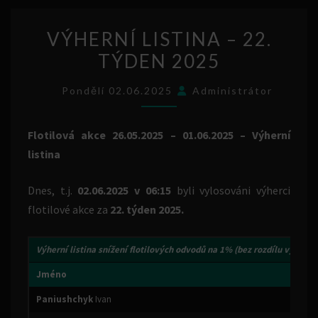
VÝHERNÍ
VÝHERNÍ LISTINA – 22.
LISTINA
TÝDEN 2025
–
22.
Pondělí 02.06.2025
Administrátor
TÝDEN
2025
Flotilová akce 26.05.2025 – 01.06.2025 – Výherní
listina
Dnes, t.j.
02.06.2025 v 06:15
byli vylosováni výherci
flotilové akce za
22. týden 2025.
Výherní listina
snížení flotilových odvodů na 1%
(bez rozdílu výše vý
Jméno
Paniushchyk
Ivan