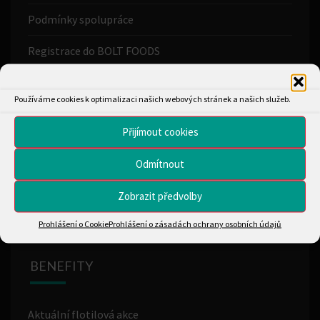
Podmínky spolupráce
Registrace do BOLT FOODS
Proč si vybrat naší flotilu
Používáme cookies k optimalizaci našich webových stránek a našich služeb.
Flotilová provize
Přijímout cookies
Hotovostní objednávky
Odmítnout
Všeob. obch. podmínky
Zobrazit předvolby
Prohlášení o Cookie
Prohlášení o zásadách ochrany osobních údajů
BENEFITY
Aktuální flotilová akce