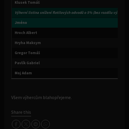
Klusek Tomáš
Výherní listina
snížení flotilových odvodů o 5%
(bez rozdílu výše výdě
Jméno
Hroch Albert
Hryha Maksym
Gregor Tomáš
Pavlík Gabriel
Moj Adam
Všem výhercům blahopřejeme.
Share this