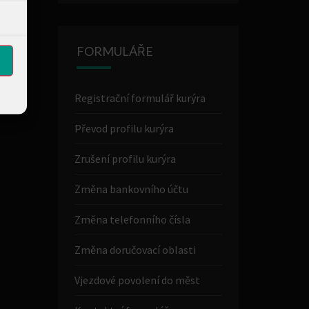
FORMULÁŘE
Registrační formulář kurýra
Převod profilu kurýra
Zrušení profilu kurýra
Změna bankovního účtu
Změna telefonního čísla
Změna doručovací oblasti
Vjezdové povolení do měst