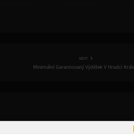
NEXT
Minimální Garantovaný Výdělek V Hradci Král