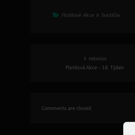
Flotilové Akce A Soutěže
POST
NAVIGATION
PREVIOUS
Flotilová Akce – 18. Týden
Comments are closed.