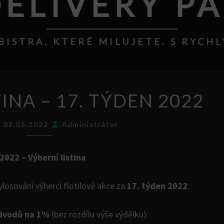
ELIVERY P
BISTRA, KTERÉ MILUJETE. S RYC
VÝHERNÍ
INA – 17. TÝDEN 2022
LISTINA
–
í 02.05.2022
Administrátor
17.
TÝDEN
2022 – Výherní listina
2022
ylosováni výherci flotilové akce za
17. týden 2022
.
odvodů na 1%
(bez rozdílu výše výdělku):