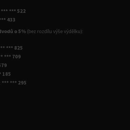
 *** *** 522
*** 433
odvodů o 5%
(bez rozdílu výše výdělku):
*** *** 825
** *** 709
 579
** 185
 *** *** 295