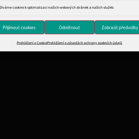
žíváme cookies k optimalizaci našich webových stránek a našich služeb.
Přijímout cookies
Odmítnout
Zobrazit předvolby
Prohlášení o Cookie
Prohlášení o zásadách ochrany osobních údajů