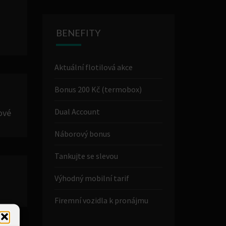
BENEFITY
Aktuální flotilová akce
Bonus 200 Kč (termobox)
Dual Account
ové
Náborový bonus
Tankujte se slevou
Výhodný mobilní tarif
Firemní vozidla k pronájmu