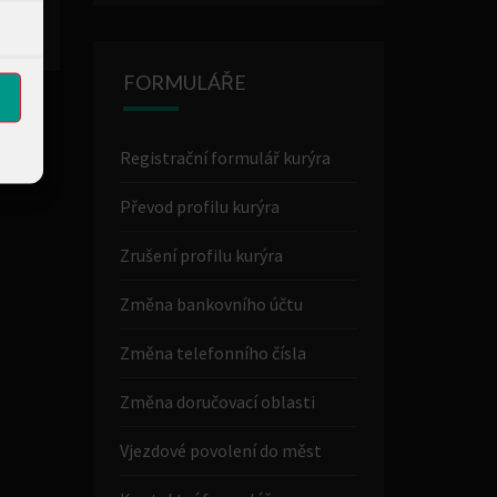
FORMULÁŘE
Registrační formulář kurýra
Převod profilu kurýra
Zrušení profilu kurýra
Změna bankovního účtu
Změna telefonního čísla
Změna doručovací oblasti
Vjezdové povolení do měst