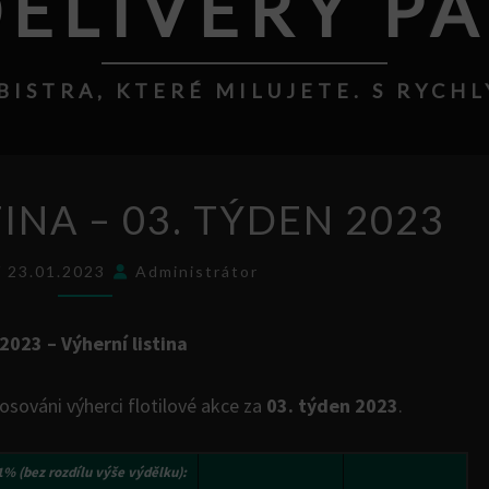
ELIVERY P
BISTRA, KTERÉ MILUJETE. S RYC
VÝHERNÍ
INA – 03. TÝDEN 2023
LISTINA
–
í 23.01.2023
Administrátor
03.
TÝDEN
2023 – Výherní listina
2023
losováni výherci flotilové akce za
03. týden 2023
.
 1%
(bez rozdílu výše výdělku):