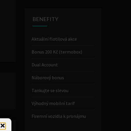
BENEFITY
Aktuální flotilová akce
Bonus 200 Kč (termobox)
Dual Account
Náborový bonus
Tankujte se slevou
Výhodný mobilní tarif
Firemní vozidla k pronájmu