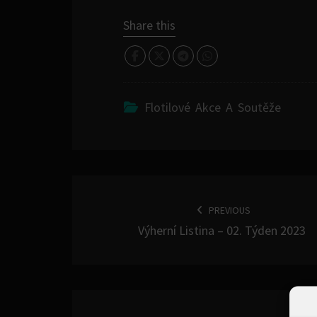
Share this
Flotilové Akce A Soutěže
POST
NAVIGATION
PREVIOUS
Výherní Listina – 02. Týden 2023