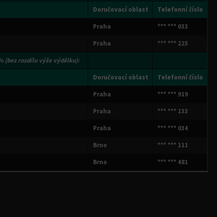
Doručovací oblast
Telefonní číslo
Praha
*** *** 033
Praha
*** *** 225
5%
(bez rozdílu výše výdělku):
Doručovací oblast
Telefonní číslo
Praha
*** *** 919
Praha
*** *** 133
Praha
*** *** 034
Brno
*** *** 111
Brno
*** *** 481