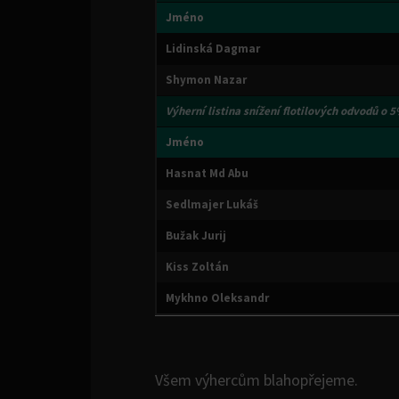
Jméno
Lidinská Dagmar
Shymon Nazar
Výherní listina
snížení flotilových odvodů o 
Jméno
Hasnat Md Abu
Sedlmajer Lukáš
Bužak Jurij
Kiss Zoltán
Mykhno Oleksandr
Všem výhercům blahopřejeme.