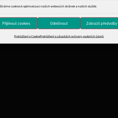
žíváme cookies k optimalizaci našich webových stránek a našich služeb.
Přijímout cookies
Odmítnout
Zobrazit předvolby
Prohlášení o Cookie
Prohlášení o zásadách ochrany osobních údajů